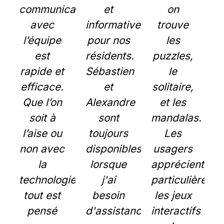
communication
et
on
avec
informatives
trouve
l’équipe
pour nos
les
est
résidents.
puzzles,
rapide et
Sébastien
le
efficace.
et
solitaire,
Que l’on
Alexandre
et les
soit à
sont
mandalas.
l’aise ou
toujours
Les
non avec
disponibles
usagers
la
lorsque
apprécient
technologie,
j'ai
particulièreme
tout est
besoin
les jeux
pensé
d'assistance
interactifs