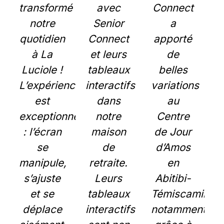
transformé
avec
Connect
notre
Senior
a
quotidien
Connect
apporté
à La
et leurs
de
Luciole !
tableaux
belles
L’expérience
interactifs
variations
est
dans
au
exceptionnelle
notre
Centre
: l’écran
maison
de Jour
se
de
d’Amos
manipule,
retraite.
en
s’ajuste
Leurs
Abitibi-
et se
tableaux
Témiscamingu
déplace
interactifs
notamment