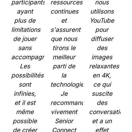
participants
ressources
nous
ayant
continues
utilisons
plus de
et
YouTube
limitations
s'assurent
pour
de jouer
que nous
diffuser
sans
tirons le
des
accompagnement.
meilleur
images
Les
parti de
relaxantes
possibilités
la
en 4K,
sont
technologie.
ce qui
infinies,
Je
suscite
et il est
recommande
des
même
vivement
conversations
possible
Senior
et a un
de créer
Connect
effet