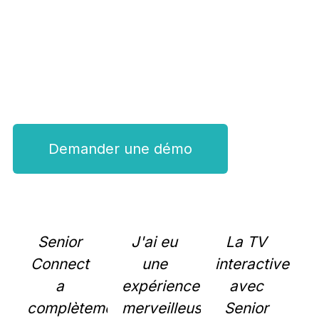
Une solution conçue pour les aînés,
véhiculée par les responsables en loisirs.
Demander une démo
Senior
J'ai eu
La TV
Connect
une
interactive
a
expérience
avec
complètement
merveilleuse
Senior