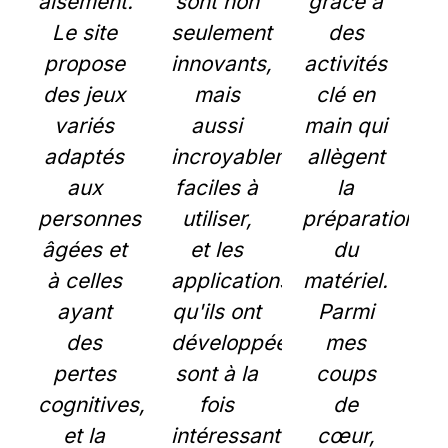
aisément.
sont non
grâce à
Le site
seulement
des
propose
innovants,
activités
des jeux
mais
clé en
variés
aussi
main qui
adaptés
incroyablement
allègent
aux
faciles à
la
personnes
utiliser,
préparation
âgées et
et les
du
à celles
applications
matériel.
ayant
qu'ils ont
Parmi
des
développées
mes
pertes
sont à la
coups
cognitives,
fois
de
et la
intéressantes
cœur,