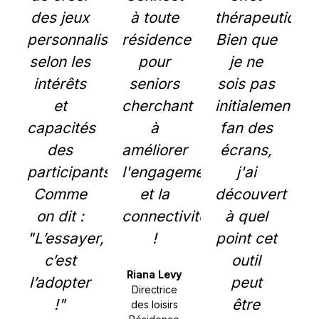
des jeux
à toute
thérapeutique.
personnalisés
résidence
Bien que
selon les
pour
je ne
intérêts
seniors
sois pas
et
cherchant
initialement
capacités
à
fan des
des
améliorer
écrans,
participants.
l'engagement
j'ai
Comme
et la
découvert
on dit :
connectivité
à quel
"L’essayer,
!
point cet
c’est
outil
Riana Levy
l’adopter
peut
Directrice
!"
être
des loisirs