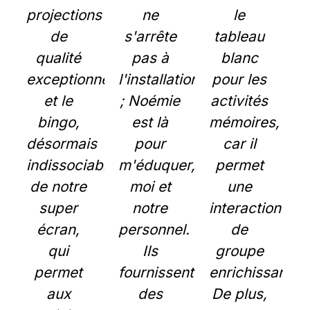
projections
ne
le
de
s'arrête
tableau
qualité
pas à
blanc
exceptionnelle
l'installation
pour les
et le
; Noémie
activités
bingo,
est là
mémoires,
désormais
pour
car il
indissociable
m'éduquer,
permet
de notre
moi et
une
super
notre
interaction
écran,
personnel.
de
qui
Ils
groupe
permet
fournissent
enrichissante.
aux
des
De plus,