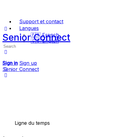
Support et contact
Langues
Senior Connect
🇫🇷 French
🇬🇧 English
Search
for:
Sign in
Sign up
Senior Connect
Ligne du temps