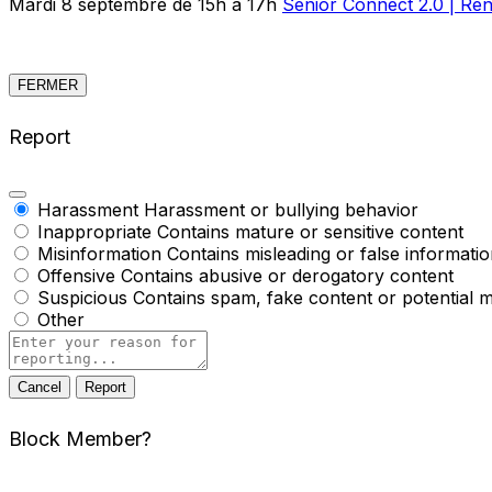
Mardi 8 septembre de 15h à 17h
Senior Connect 2.0 | Ren
FERMER
Report
Harassment
Harassment or bullying behavior
Inappropriate
Contains mature or sensitive content
Misinformation
Contains misleading or false informati
Offensive
Contains abusive or derogatory content
Suspicious
Contains spam, fake content or potential 
Other
Report
note
Report
Block Member?