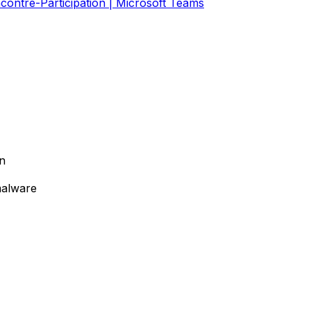
contre-Participation | Microsoft Teams
on
malware