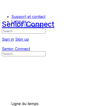
Support et contact
Langues
Senior Connect
🇫🇷 French
Search
🇬🇧 English
for:
Sign in
Sign up
Senior Connect
Search
for:
Ligne du temps